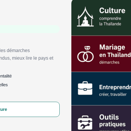
 des démarches
dus, mieux lire le pays et
talité
lles
ture