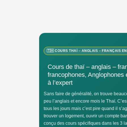
🇹🇭 COURS THAÏ – ANGLAIS – FRANÇAIS EN
Cours de thaï – anglais – fra
francophones, Anglophones e
à l’expert
Sans faire de généralité, on trouve beauc
peu l’anglais et encore mois le Thaï. C’e
tous les jours mais c’est pire quand il s’ag
trouver un logement, ouvrir un compte b
conçu des cours spécifiques dans les 3 la