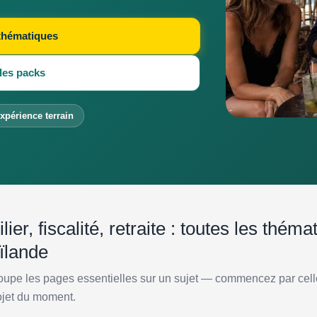
 thématiques
les packs
xpérience terrain
ier, fiscalité, retraite : toutes les thém
ïlande
upe les pages essentielles sur un sujet — commencez par cell
ojet du moment.