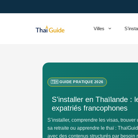
Aller
au
contenu
Villes
S’insta
🇹🇭 GUIDE PRATIQUE 2026
S’installer en Thaïlande : 
expatriés francophones
S’installer, comprendre les visas, trouver
sa retraite ou apprendre le thaï : ThaïGu
avec des contenus structurés par besoin r