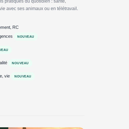
ns pratiques du quotidien : santé,
, vie avec ses animaux ou en télétravail.
iement, RC
rgences
NOUVEAU
VEAU
alité
NOUVEAU
e, vie
NOUVEAU