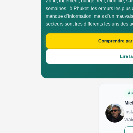
Zone, logement, budget réel, mobilité, sai
semaines : à Phuket, les erreurs les plus
manque d’information, mais d’un mauvais 
secteurs sont très différents les uns des a
Comprendre par
Lire l
À 
Mic
Inst
vrai