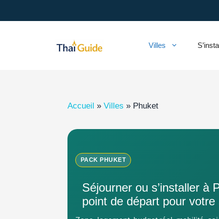
Aller
au
contenu
Villes
S’insta
Accueil
»
Villes
»
Phuket
PACK PHUKET
Séjourner ou s’installer à 
point de départ pour votre 