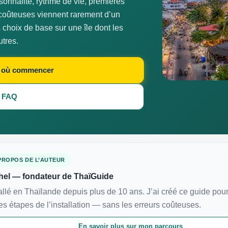
sonnalité, rythme de vie, premières
 coûteuses viennent rarement d’un
choix de base sur une île dont les
utres.
 où commencer
a FAQ
PROPOS DE L’AUTEUR
hel — fondateur de ThaïGuide
allé en Thaïlande depuis plus de 10 ans. J’ai créé ce guide pour
es étapes de l’installation — sans les erreurs coûteuses.
En savoir plus sur mon parcours