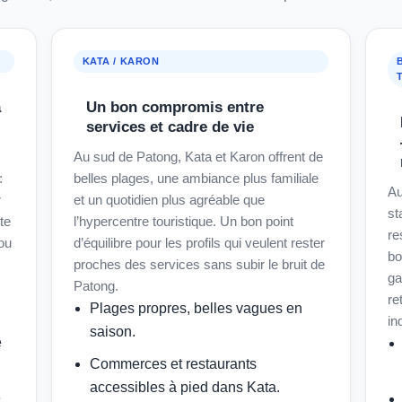
KATA / KARON
a
Un bon compromis entre
services et cadre de vie
Au sud de Patong, Kata et Karon offrent de
:
belles plages, une ambiance plus familiale
Au
r
et un quotidien plus agréable que
st
te
l’hypercentre touristique. Un bon point
re
ou
d’équilibre pour les profils qui veulent rester
bo
proches des services sans subir le bruit de
ga
Patong.
re
Plages propres, belles vagues en
in
saison.
e
Commerces et restaurants
accessibles à pied dans Kata.
é