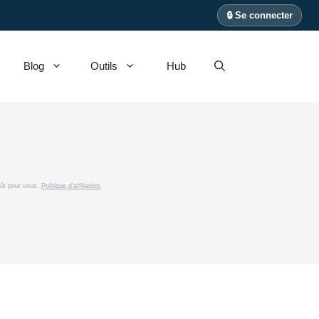
🔒 Se connecter
Blog
Outils
Hub
coût pour vous.
Politique d’affiliation
.