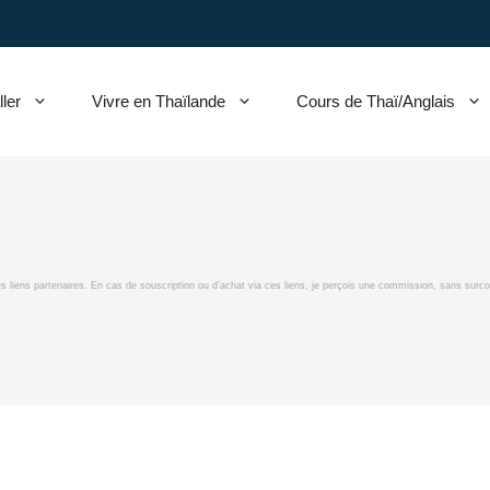
ller
Vivre en Thaïlande
Cours de Thaï/Anglais
 des liens partenaires. En cas de souscription ou d’achat via ces liens, je perçois une commission, sans sur