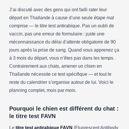
J’ai discuté avec des gens qui ont failli rater leur
départ en Thaïlande à cause d’une seule étape mal
comprise — le titre test antirabique. Pas un oubli de
ANIMAUX THAÏLANDE
vaccin, pas une erreur de formulaire : juste une
Amener son chien en Thaïlande : le
méconnaissance du délai d’attente obligatoire de 90
compte à rebours des 6 mois à ne pas
jours après la prise de sang. Quand vous apprenez ça
rater
à 3 mois du départ, vous n’êtes pas dans les temps.
12/05/2026
·
7 min de lecture
Contrairement aux chats, amener un chien en
Thaïlande nécessite ce test spécifique — et tout le
reste du calendrier s’organise autour de lui. Voici le
planning complet, mois par mois.
Pourquoi le chien est différent du chat :
le titre test FAVN
Le
titre test antirabique FAVN
(Fluorescent Antibody