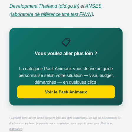
Development Thailand (dld.go.th)
et
ANSES
(laboratoire de référence titre test FAVN)
.
📋
Vous voulez aller plus loin ?
La catégorie Pack Animaux vous donne un guide
personnalisé selon votre situation — visa, budget,
démarches — en quelques clics.
Voir le Pack Animaux
ℹ️ Certains liens de cet article peuvent être des liens partenaires. En cas de souscription ou
d’achat via ces liens, je perçois une commission, sans surcoût pour vous.
Politique
d’affiliation
.