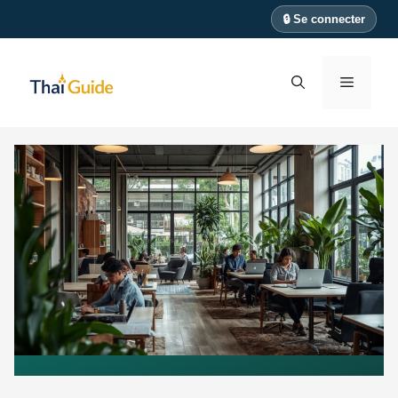
Aller
🔒 Se connecter
au
contenu
Menu