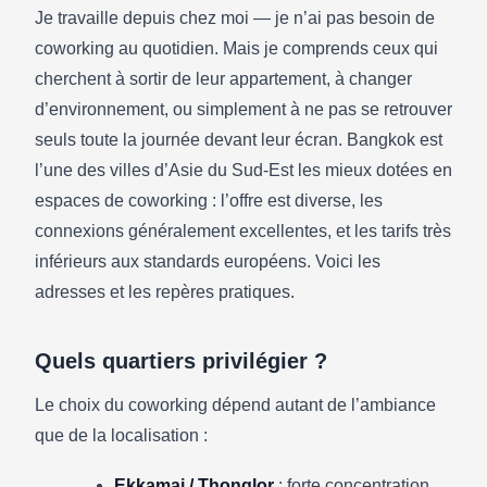
Je travaille depuis chez moi — je n’ai pas besoin de
coworking au quotidien. Mais je comprends ceux qui
DIGITAL NOMAD
cherchent à sortir de leur appartement, à changer
Meilleurs espaces de coworking à
d’environnement, ou simplement à ne pas se retrouver
Bangkok pour digital nomads et
seuls toute la journée devant leur écran. Bangkok est
télétravailleurs en 2026
l’une des villes d’Asie du Sud-Est les mieux dotées en
12/05/2026
·
4 min de lecture
espaces de coworking : l’offre est diverse, les
connexions généralement excellentes, et les tarifs très
inférieurs aux standards européens. Voici les
adresses et les repères pratiques.
Quels quartiers privilégier ?
Le choix du coworking dépend autant de l’ambiance
que de la localisation :
Ekkamai / Thonglor
: forte concentration