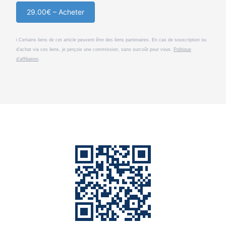
29.00€ – Acheter
ℹ️ Certains liens de cet article peuvent être des liens partenaires. En cas de souscription ou
d’achat via ces liens, je perçois une commission, sans surcoût pour vous.
Politique
d’affiliation
.