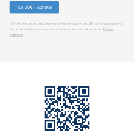
199.00€ – Acheter
ℹ️ Certains liens de cet article peuvent être des liens partenaires. En cas de souscription ou
d’achat via ces liens, je perçois une commission, sans surcoût pour vous.
Politique
d’affiliation
.