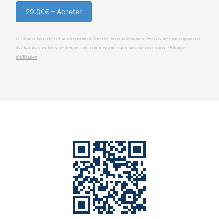
29.00€ – Acheter
ℹ️ Certains liens de cet article peuvent être des liens partenaires. En cas de souscription ou
d’achat via ces liens, je perçois une commission, sans surcoût pour vous.
Politique
d’affiliation
.