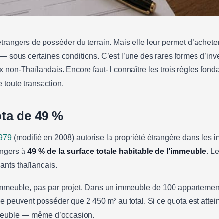
étrangers de posséder du terrain. Mais elle leur permet d’achet
— sous certaines conditions. C’est l’une des rares formes d’inv
en Thaïlande en tant
 non-Thaïlandais. Encore faut-il connaître les trois règles fon
3 règles à ne jamais igno
e toute transaction.
ota de 49 %
979
(modifié en 2008) autorise la propriété étrangère dans les 
rangers à
49 % de la surface totale habitable de l’immeuble
. L
ants thaïlandais.
immeuble, pas par projet. Dans un immeuble de 100 appartemen
ne peuvent posséder que 2 450 m² au total. Si ce quota est attei
meuble — même d’occasion.