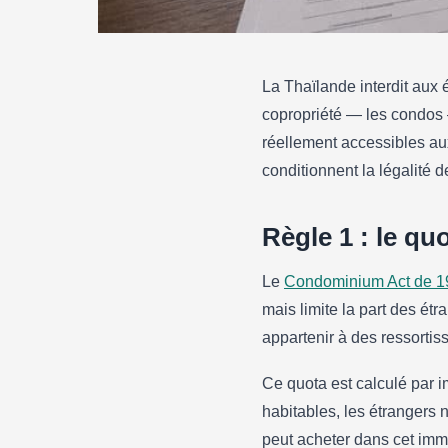
La Thaïlande interdit aux 
IMMOBILIER
copropriété — les condos 
Acheter un condo 
réellement accessibles aux
qu’étranger : les 
conditionnent la légalité d
10/05/2026
·
5 min de lecture
Règle 1 : le qu
Le
Condominium Act de 1
mais limite la part des ét
appartenir à des ressortiss
Ce quota est calculé par 
habitables, les étrangers 
peut acheter dans cet im