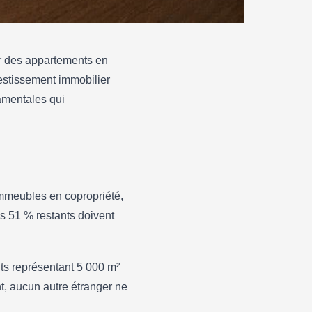
er des appartements en
estissement immobilier
damentales qui
rer
immeubles en copropriété,
es 51 % restants doivent
ts représentant 5 000 m²
nt, aucun autre étranger ne