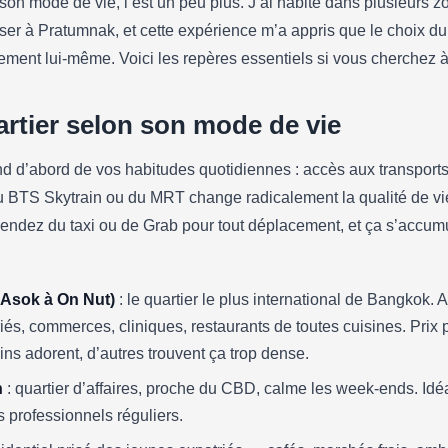
son mode de vie, l’est un peu plus. J’ai habité dans plusieurs z
ment à Bangkok en 2026 
er à Pratumnak, et cette expérience m’a appris que le choix du 
pièges du bail
gement lui-même. Voici les repères essentiels si vous cherchez 
artier selon son mode de vie
nd d’abord de vos habitudes quotidiennes : accès aux transpor
u BTS Skytrain ou du MRT change radicalement la qualité de vi
endez du taxi ou de Grab pour tout déplacement, et ça s’accumu
 Asok à On Nut)
: le quartier le plus international de Bangkok. 
iés, commerces, cliniques, restaurants de toutes cuisines. Prix
ns adorent, d’autres trouvent ça trop dense.
n
: quartier d’affaires, proche du CBD, calme les week-ends. Idéal
 professionnels réguliers.