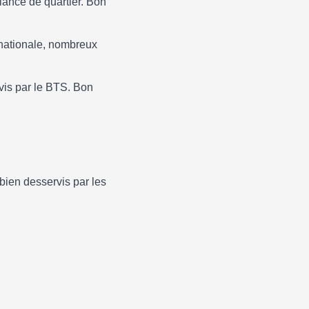
iance de quartier. Bon
nationale, nombreux
vis par le BTS. Bon
bien desservis par les