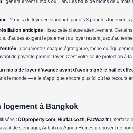
m
: généralement 6 mois ou 1 an. Les baux de moins de 6 mois s
tie
: 2 mois de loyer en standard, parfois 3 pour les logements
ésiliation anticipée
: lisez cette clause attentivement. Certain
is, d’autres exigent le paiement du loyer restant jusqu’au terme
d’entrée
: documentez chaque égratignure, tache ou équipemen
vant de payer le premier loyer. C’est votre seule protection à la 
n mois de loyer d’avance avant d’avoir signé le bail et effect
ans le monde — elle s’applique encore plus ici où les recours en 
n logement à Bangkok
ilisées :
DDproperty.com
,
Hipflat.co.th
,
FazWaz.fr
(interface e
t avant de s’engager, Airbnb ou Agoda Homes proposent de nom