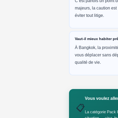
C’est parfois un point 
majeurs, la caution est
éviter tout litige.
Vaut-il mieux habiter pr
À Bangkok, la proximit
vous déplacer sans dép
qualité de vie.
Vous voulez aller
📋
La catégorie Pack 
situation — visa, 