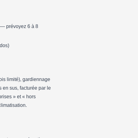
al — prévoyez 6 à 8
ndos)
ois limité), gardiennage
s en sus, facturée par le
rises » et « hors
limatisation.