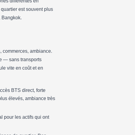
ones différentes en
:
quartier est souvent plus
à Bangkok.
ts, commerces, ambiance.
e — sans transports
le vite en coût et en
Accès BTS direct, forte
 plus élevés, ambiance très
 pour les actifs qui ont