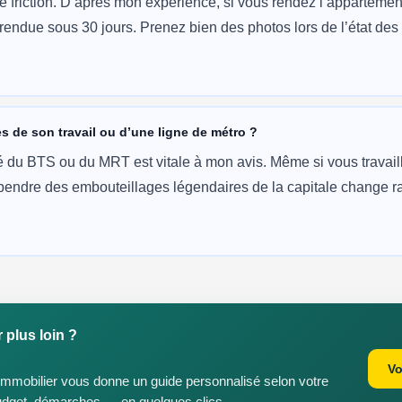
de friction. D’après mon expérience, si vous rendez l’appartemen
 rendue sous 30 jours. Prenez bien des photos lors de l’état des 
ès de son travail ou d’une ligne de métro ?
é du BTS ou du MRT est vitale à mon avis. Même si vous travaill
endre des embouteillages légendaires de la capitale change r
 plus loin ?
Vo
Immobilier vous donne un guide personnalisé selon votre
budget, démarches — en quelques clics.