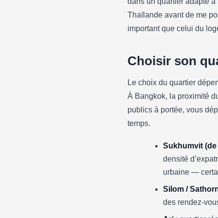
dans un quartier adapté à 
Louer un apparte
Thaïlande avant de me pos
quartiers, prix et 
important que celui du lo
12/05/2026
·
4 min de lecture
Choisir son qu
Le choix du quartier dépe
À Bangkok, la proximité d
publics à portée, vous dép
temps.
Sukhumvit (de
densité d’expatr
urbaine — certai
Silom / Sathor
des rendez-vous