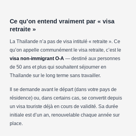
Ce qu’on entend vraiment par « visa
retraite »
RETRAITE THAÏLANDE
La Thaïlande n’a pas de visa intitulé « retraite ». Ce
Visa retraite Thaïlande (O-A) :
qu’on appelle communément le visa retraite, c’est le
conditions, revenus et renouvellement
visa non-immigrant O-A
— destiné aux personnes
09/05/2026
·
6 min de lecture
de 50 ans et plus qui souhaitent séjourner en
Thaïlande sur le long terme sans travailler.
Il se demande avant le départ (dans votre pays de
résidence) ou, dans certains cas, se convertit depuis
un visa touriste déjà en cours de validité. Sa durée
initiale est d’un an, renouvelable chaque année sur
place.