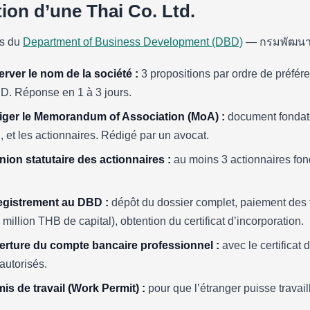
ion d’une Thai Co. Ltd.
ès du
Department of Business Development (DBD)
— กรมพัฒนาธุ
rver le nom de la société :
3 propositions par ordre de préfér
BD. Réponse en 1 à 3 jours.
iger le Memorandum of Association (MoA) :
document fondateu
al, et les actionnaires. Rédigé par un avocat.
ion statutaire des actionnaires :
au moins 3 actionnaires fond
egistrement au DBD :
dépôt du dossier complet, paiement des f
illion THB de capital), obtention du certificat d’incorporation.
rture du compte bancaire professionnel :
avec le certificat d
autorisés.
s de travail (Work Permit) :
pour que l’étranger puisse travai