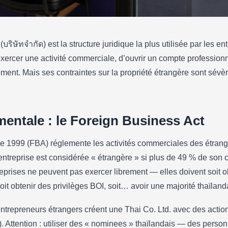
ริษัทจำกัด) est la structure juridique la plus utilisée par les e
xercer une activité commerciale, d’ouvrir un compte professionn
imited Company en tant
lement. Mais ses contraintes sur la propriété étrangère sont sévère
es, coût et délais 2026
mentale : le Foreign Business Act
e 1999 (FBA) réglemente les activités commerciales des étrang
entreprise est considérée « étrangère » si plus de 49 % de son c
eprises ne peuvent pas exercer librement — elles doivent soit o
it obtenir des privilèges BOI, soit… avoir une majorité thaïland
ntrepreneurs étrangers créent une Thai Co. Ltd. avec des action
). Attention : utiliser des « nominees » thaïlandais — des perso