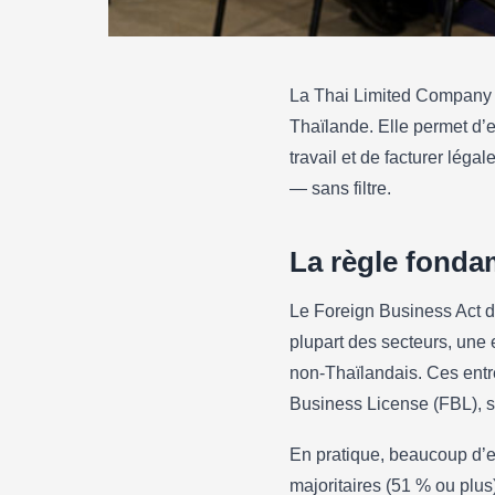
La Thai Limited Company (บ
ENTREPRENDRE
Thaïlande. Elle permet d’e
Créer une Thai L
travail et de facturer léga
qu’étranger : étap
— sans filtre.
10/05/2026
·
5 min de lecture
La règle fonda
Le Foreign Business Act d
plupart des secteurs, une 
non-Thaïlandais. Ces entr
Business License (FBL), so
En pratique, beaucoup d’e
majoritaires (51 % ou plus