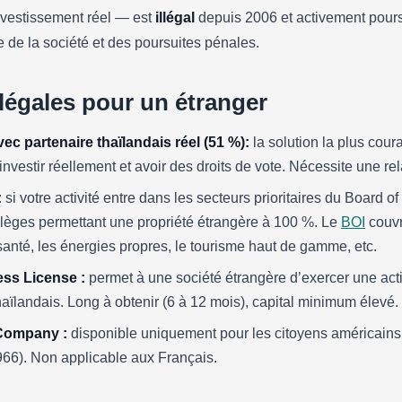
nvestissement réel — est
illégal
depuis 2006 et activement pours
ée de la société et des poursuites pénales.
 légales pour un étranger
vec partenaire thaïlandais réel (51 %):
la solution la plus cour
 investir réellement et avoir des droits de vote. Nécessite une re
:
si votre activité entre dans les secteurs prioritaires du Board 
vilèges permettant une propriété étrangère à 100 %. Le
BOI
couvr
a santé, les énergies propres, le tourisme haut de gamme, etc.
ss License :
permet à une société étrangère d’exercer une act
aïlandais. Long à obtenir (6 à 12 mois), capital minimum élevé.
Company :
disponible uniquement pour les citoyens américains 
66). Non applicable aux Français.