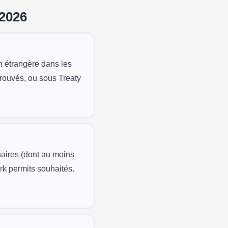
 2026
n étrangère dans les
prouvés, ou sous Treaty
naires (dont au moins
k permits souhaités.