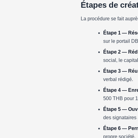
Étapes de créat
La procédure se fait aupr
Étape 1 — Rése
sur le portail D
Étape 2 — Réd
social, le capit
Étape 3 — Réun
verbal rédigé.
Étape 4 — Enr
500 THB pour 1 m
Étape 5 — Ouve
des signataires 
Étape 6 — Permi
propre société.